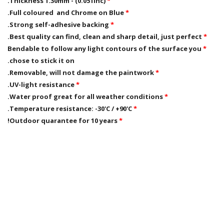
Thickness 1.30mm - (0.051inc).
*
Full coloured and Chrome on Blue.
*
Strong self-adhesive backing.
*
Best quality can find, clean and sharp detail, just perfect.
*
Bendable to follow any light contours of the surface you
*
chose to stick it on.
will not damage the paintwork.
Removable,
*
UV-light resistance.
*
Water proof great for all weather conditions.
*
Temperature resistance: -30'C / +90'C.
*
Outdoor quarantee for 10 years!
*